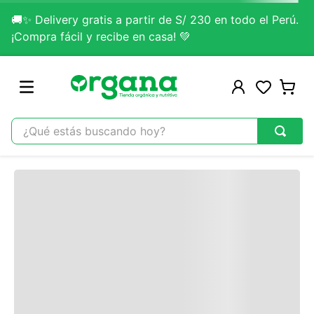
🚚✨ Delivery gratis a partir de S/ 230 en todo el Perú.
Contacta un asesor
¡Compra fácil y recibe en casa! 💚
Si tienes alguna duda no dudes en escribirnos.
Contactar Ahora
¿Qué estás buscando hoy?
TÉRMINOS MÁS BUSCADOS
Comentarios
1
.
omega 3
Cargando…
2
.
citrato magnesio
Escribir un comentario
3
.
colageno
Cargando comentarios…
4
.
kefir
5
.
glicinato magnesio
Agregar comentario
6
.
melena leon