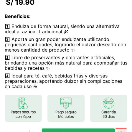
S/
19
.
90
7
.
glicinato magnesio
Beneficios
:
8
.
magnesio
1️⃣ Endulza de forma natural, siendo una alternativa
9
.
melena leon
ideal al azúcar tradicional 🌿
2️⃣ Aporta un gran poder endulzante utilizando
10
.
proteina
pequeñas cantidades, logrando el dulzor deseado con
menos cantidad de producto ✨
3️⃣ Libre de preservantes y colorantes artificiales,
brindando una opción más natural para acompañar tus
bebidas y recetas ✨
4️⃣ Ideal para té, café, bebidas frías y diversas
preparaciones, aportando dulzor sin complicaciones
en cada uso ☕