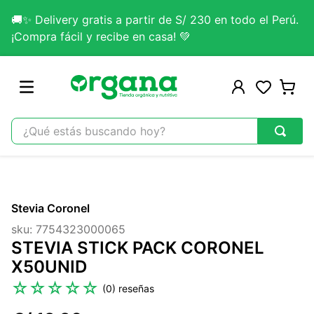
🚚✨ Delivery gratis a partir de S/ 230 en todo el Perú.
¡Compra fácil y recibe en casa! 💚
¿Qué estás buscando hoy?
TÉRMINOS MÁS BUSCADOS
1
.
omega 3
Stevia Coronel
2
.
citrato magnesio
sku
:
7754323000065
3
.
colageno
STEVIA STICK PACK CORONEL
4
.
kefir
X50UNID
5
.
lab nutrition
☆
☆
☆
☆
☆
(
0
)
6
.
stevia