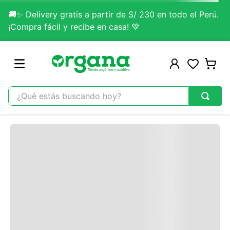
🚚✨ Delivery gratis a partir de S/ 230 en todo el Perú.
Contacta un asesor
¡Compra fácil y recibe en casa! 💚
Si tienes alguna duda no dudes en escribirnos.
Contactar Ahora
¿Qué estás buscando hoy?
TÉRMINOS MÁS BUSCADOS
Comentarios
1
.
omega 3
Cargando…
2
.
citrato magnesio
Escribir un comentario
3
.
colageno
Cargando comentarios…
4
.
kefir
5
.
glicinato magnesio
Agregar comentario
6
.
melena leon