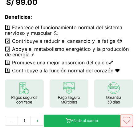
S/
99
.
00
7
.
magnesio
Beneficios
:
8
.
melena leon
1️⃣ Favorece el funcionamiento normal del sistema
9
.
stevia
nervioso y muscular 💪
2️⃣ Contribuye a reducir el cansancio y la fatiga 😌
10
.
proteina
3️⃣ Apoya el metabolismo energético y la producción
de energía ⚡
4️⃣ Promueve una mejor absorcion del calcio🦴
5️⃣ Contribuye a la función normal del corazón ❤️
－
＋
Añadir al carrito