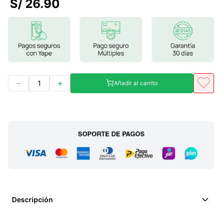
S/
26
.
90
7
.
glicinato magnesio
8
.
magnesio
9
.
melena leon
10
.
proteina
－
＋
Añadir al carrito
Descripción