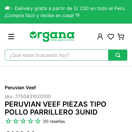
🚚✨ Delivery gratis a partir de S/ 230 en todo el Perú.
¡Compra fácil y recibe en casa! 💚
¿Qué estás buscando hoy?
TÉRMINOS MÁS BUSCADOS
1
.
omega 3
Peruvian Veef
2
.
citrato magnesio
sku
:
7750431020100
3
.
colageno
PERUVIAN VEEF PIEZAS TIPO
4
.
kefir
POLLO PARRILLERO 3UNID
5
.
lab nutrition
☆
☆
☆
☆
☆
(
0
)
6
.
stevia