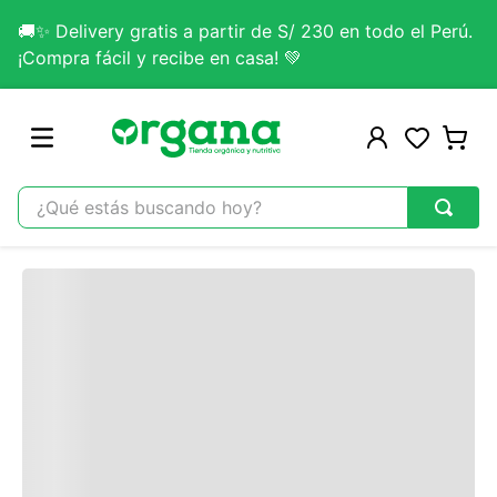
🚚✨ Delivery gratis a partir de S/ 230 en todo el Perú.
Contacta un asesor
¡Compra fácil y recibe en casa! 💚
Si tienes alguna duda no dudes en escribirnos.
Contactar Ahora
¿Qué estás buscando hoy?
TÉRMINOS MÁS BUSCADOS
Comentarios
1
.
omega 3
Cargando…
2
.
citrato magnesio
Escribir un comentario
3
.
colageno
Cargando comentarios…
4
.
kefir
5
.
lab nutrition
Agregar comentario
6
.
stevia