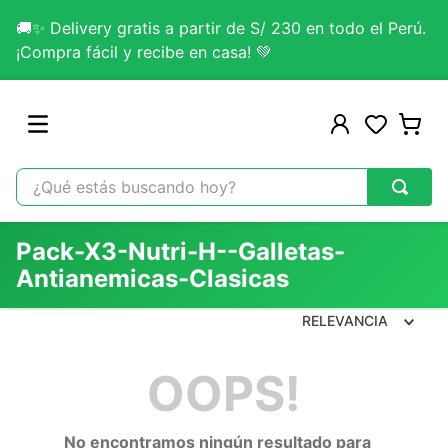
🚚✨ Delivery gratis a partir de S/ 230 en todo el Perú.
¡Compra fácil y recibe en casa! 💚
¿Qué estás buscando hoy?
TÉRMINOS MÁS BUSCADOS
Pack-X3-Nutri-H--galletas-
1
.
omega 3
Antianemicas-Clasicas
2
.
citrato magnesio
RELEVANCIA
3
.
colageno
4
.
lab nutrition
OOPS!
5
.
kefir
6
.
glicinato magnesio
No encontramos ningún resultado para