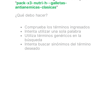
"
pack-x3-nutri-h--galletas-
7
.
magnesio
antianemicas-clasicas
"
8
.
melena leon
¿Qué debo hacer?
9
.
stevia
Comprueba los términos ingresados
Intenta utilizar una sola palabra
10
.
proteina
Utiliza términos genéricos en la
búsqueda
Intenta buscar sinónimos del término
deseado