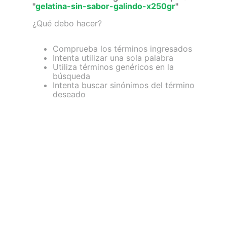
"
gelatina-sin-sabor-galindo-x250gr
"
7
.
lab nutrition
¿Qué debo hacer?
8
.
magnesio
Comprueba los términos ingresados
9
.
stevia
Intenta utilizar una sola palabra
Utiliza términos genéricos en la
10
.
proteina
búsqueda
Intenta buscar sinónimos del término
deseado