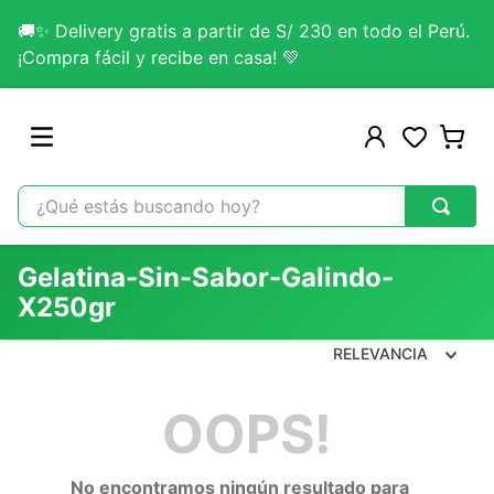
🚚✨ Delivery gratis a partir de S/ 230 en todo el Perú.
¡Compra fácil y recibe en casa! 💚
¿Qué estás buscando hoy?
TÉRMINOS MÁS BUSCADOS
Gelatina-Sin-Sabor-Galindo-
1
.
omega 3
X250gr
2
.
citrato magnesio
RELEVANCIA
3
.
colageno
4
.
kefir
OOPS!
5
.
glicinato magnesio
6
.
melena leon
No encontramos ningún resultado para