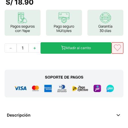
S/
18
.
90
7
.
magnesio
8
.
stevia
9
.
ashwagandha
10
.
clorofila
－
＋
Añadir al carrito
Descripción