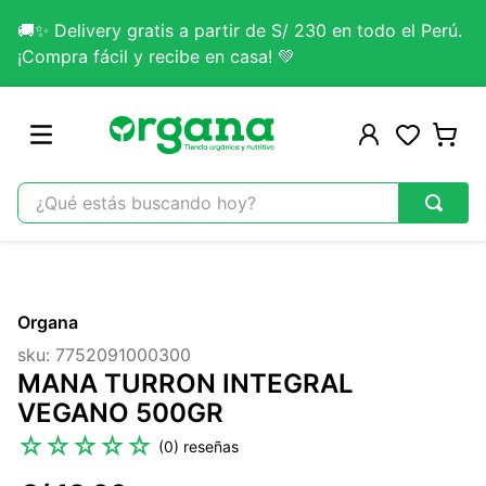
🚚✨ Delivery gratis a partir de S/ 230 en todo el Perú.
¡Compra fácil y recibe en casa! 💚
¿Qué estás buscando hoy?
TÉRMINOS MÁS BUSCADOS
1
.
omega 3
Organa
2
.
citrato magnesio
sku
:
7752091000300
3
.
colageno
MANA TURRON INTEGRAL
4
.
kefir
VEGANO 500GR
5
.
glicinato magnesio
☆
☆
☆
☆
☆
(
0
)
6
.
melena leon