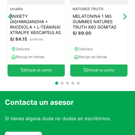
7
.
proteina
xtralife
NATURES TRUTH
ANXIETY
MELATONINA 1 MG
8
.
magnesio
(ASHWAGANDHA +
GUMMIES NATURES
RHODIOLA + L-TEANINA)
TRUTH X60 GOMITAS
9
.
melena leon
XTRALIFE X60CAPSULAS
S/
89
.
00
S/
84
.
15
10
.
stevia
S/
99
.
00
Delivery
Delivery
Recojo en tienda
Recojo en tienda
Añadir al carrito
Añadir al carrito
Contacta un asesor
Si tienes alguna duda no dudes en escribirnos.