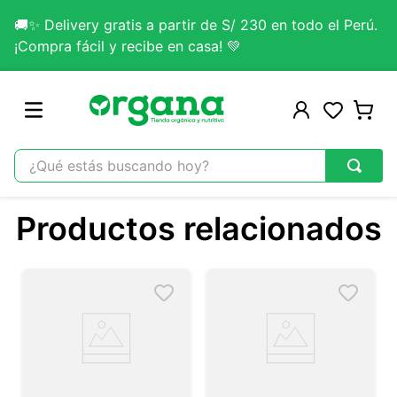
🚚✨ Delivery gratis a partir de S/ 230 en todo el Perú.
¡Compra fácil y recibe en casa! 💚
¿Qué estás buscando hoy?
TÉRMINOS MÁS BUSCADOS
Productos relacionados
1
.
omega 3
2
.
citrato magnesio
3
.
lab nutrition
4
.
colageno
5
.
kefir
6
.
glicinato magnesio