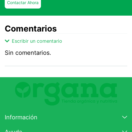
Contactar Ahora
Comentarios
Escribir un comentario
Sin comentarios.
Agregar comentario
Comentario
Califique el producto de 1 a 5 estrellas
★
★
★
☆
☆
Información
Su nombre