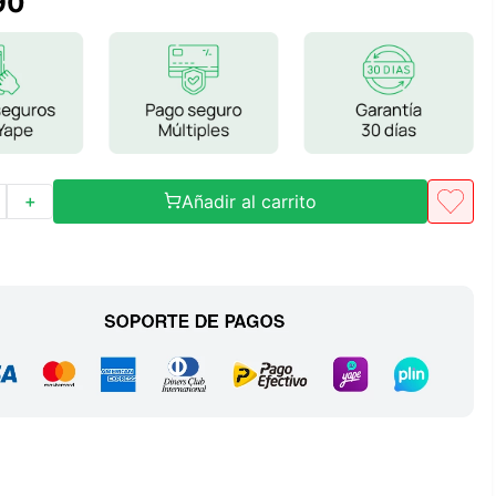
90
Frutos Secos
Frutos Deshidratados
Ver todo
Añadir al carrito
＋
Mieles
Mermeladas
Ver todo
Barritas Proteicas
Barritas Energeticas
Barritas Veganas
Barritas Naturales
Ver todo