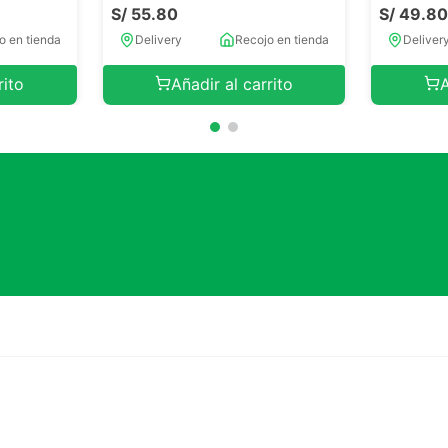
S/
55
.
80
S/
49
.
8
o en tienda
Delivery
Recojo en tienda
Deliver
rito
Añadir al carrito
A