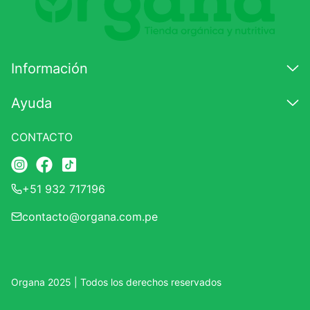
7
.
glicinato magnesio
8
.
magnesio
Información
9
.
melena leon
10
.
proteina
Ayuda
CONTACTO
+51 932 717196
contacto@organa.com.pe
Organa 2025 | Todos los derechos reservados