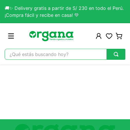
🚚✨ Delivery gratis a partir de S/ 230 en todo el Perú.
¡Compra fácil y recibe en casa! 💚
¿Qué estás buscando hoy?
TÉRMINOS MÁS BUSCADOS
1
.
omega 3
2
.
citrato magnesio
3
.
colageno
4
.
kefir
5
.
lab nutrition
6
.
stevia