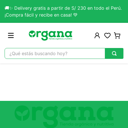
🚚✨ Delivery gratis a partir de S/ 230 en todo el Perú.
¡Compra fácil y recibe en casa! 💚
¿Qué estás buscando hoy?
TÉRMINOS MÁS BUSCADOS
1
.
omega 3
2
.
citrato magnesio
3
.
colageno
4
.
kefir
5
.
lab nutrition
6
.
stevia