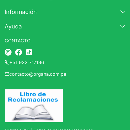
7
.
glicinato magnesio
Información
8
.
magnesio
Ayuda
9
.
melena leon
10
.
proteina
CONTACTO
+51 932 717196
contacto@organa.com.pe