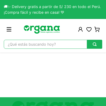
🚚✨ Delivery gratis a partir de S/ 230 en todo el Perú.
¡Compra fácil y recibe en casa! 💚
¿Qué estás buscando hoy?
TÉRMINOS MÁS BUSCADOS
1
.
omega 3
2
.
citrato magnesio
3
.
colageno
4
.
kefir
5
.
glicinato magnesio
6
.
melena leon