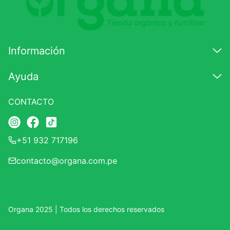
7
.
lab nutrition
8
.
magnesio
Información
9
.
stevia
10
.
proteina
Ayuda
CONTACTO
+51 932 717196
contacto@organa.com.pe
Organa 2025 | Todos los derechos reservados