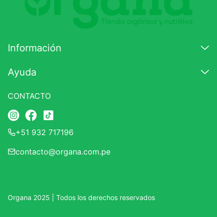
7
.
lab nutrition
8
.
magnesio
Información
9
.
stevia
10
.
proteina
Ayuda
CONTACTO
+51 932 717196
contacto@organa.com.pe
Organa 2025 | Todos los derechos reservados