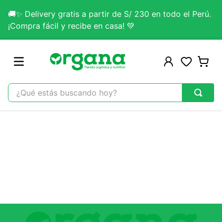
🚚✨ Delivery gratis a partir de S/ 230 en todo el Perú.
¡Compra fácil y recibe en casa! 💚
¿Qué estás buscando hoy?
TÉRMINOS MÁS BUSCADOS
1
.
omega 3
2
.
citrato magnesio
3
.
colageno
4
.
kefir
5
.
glicinato magnesio
6
.
melena leon