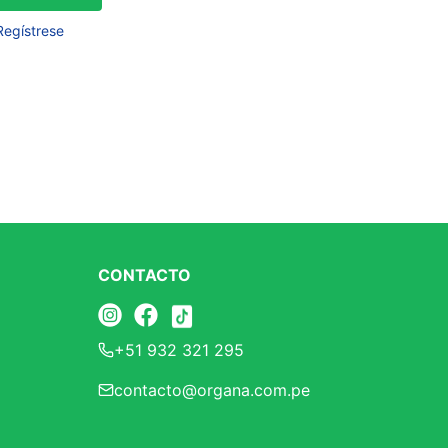
Frutos Secos
Regístrese
Frutos Deshidratados
Ver todo
Mieles
Mermeladas
Ver todo
CONTACTO
Barritas Proteicas
+51 932 321 295
Barritas Energeticas
contacto@organa.com.pe
Barritas Veganas
Barritas Naturales
Ver todo