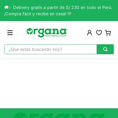
🚚✨ Delivery gratis a partir de S/ 230 en todo el Perú.
¡Compra fácil y recibe en casa! 💚
¿Qué estás buscando hoy?
TÉRMINOS MÁS BUSCADOS
1
.
omega 3
2
.
citrato magnesio
3
.
colageno
4
.
lab nutrition
5
.
kefir
6
.
glicinato magnesio