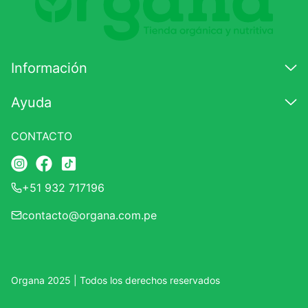
7
.
magnesio
8
.
melena leon
Información
9
.
stevia
10
.
proteina
Ayuda
CONTACTO
+51 932 717196
contacto@organa.com.pe
Organa 2025 | Todos los derechos reservados