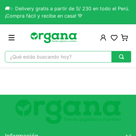
🚚✨ Delivery gratis a partir de S/ 230 en todo el Perú.
¡Compra fácil y recibe en casa! 💚
¿Qué estás buscando hoy?
TÉRMINOS MÁS BUSCADOS
1
.
omega 3
2
.
citrato magnesio
3
.
colageno
4
.
kefir
5
.
glicinato magnesio
6
.
melena leon