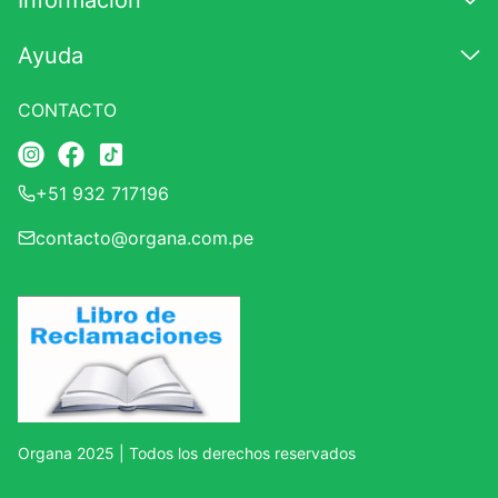
Información
7
.
lab nutrition
Ayuda
8
.
magnesio
9
.
stevia
CONTACTO
10
.
proteina
+51 932 717196
contacto@organa.com.pe
Organa 2025 | Todos los derechos reservados