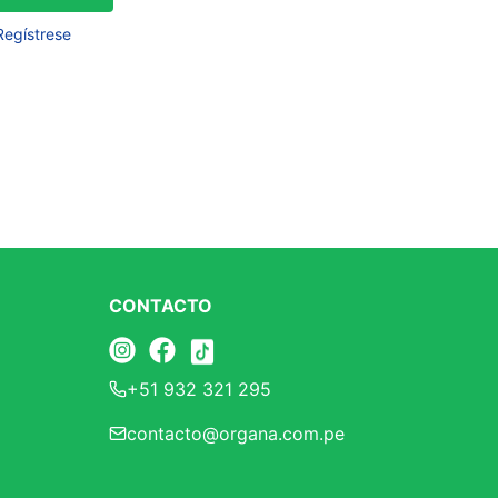
Frutos Secos
Regístrese
Frutos Deshidratados
Ver todo
Mieles
Mermeladas
Ver todo
CONTACTO
Barritas Proteicas
+51 932 321 295
Barritas Energeticas
contacto@organa.com.pe
Barritas Veganas
Barritas Naturales
Ver todo