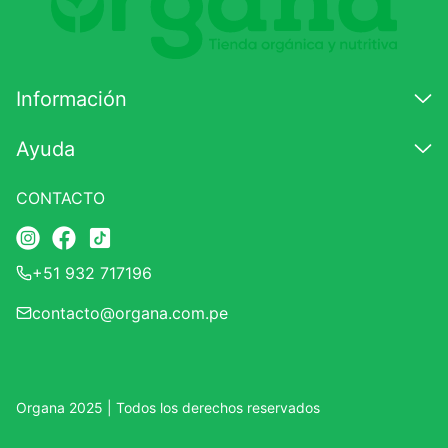
7
.
lab nutrition
8
.
magnesio
Información
9
.
stevia
10
.
proteina
Ayuda
CONTACTO
+51 932 717196
contacto@organa.com.pe
Organa 2025 | Todos los derechos reservados