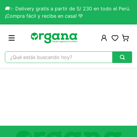
🚚✨ Delivery gratis a partir de S/ 230 en todo el Perú.
¡Compra fácil y recibe en casa! 💚
¿Qué estás buscando hoy?
TÉRMINOS MÁS BUSCADOS
1
.
omega 3
2
.
citrato magnesio
3
.
colageno
4
.
kefir
5
.
glicinato magnesio
6
.
melena leon