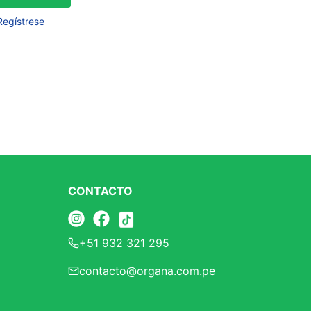
Frutos Secos
Regístrese
Frutos Deshidratados
Ver todo
Mieles
Mermeladas
Ver todo
CONTACTO
Barritas Proteicas
+51 932 321 295
Barritas Energeticas
contacto@organa.com.pe
Barritas Veganas
Barritas Naturales
Ver todo