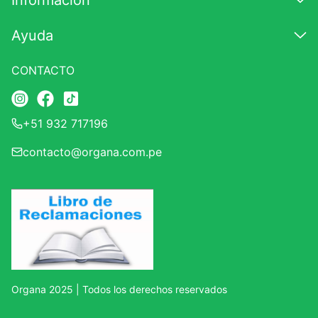
Información
7
.
magnesio
Ayuda
8
.
stevia
9
.
ashwagandha
CONTACTO
10
.
clorofila
+51 932 717196
contacto@organa.com.pe
Organa 2025 | Todos los derechos reservados