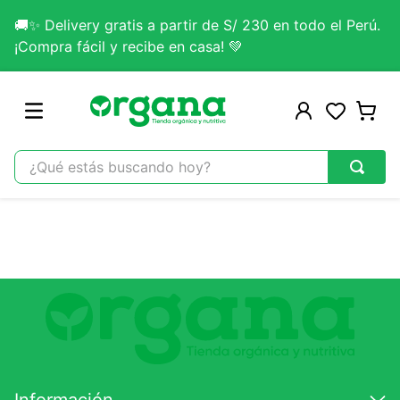
🚚✨ Delivery gratis a partir de S/ 230 en todo el Perú.
¡Compra fácil y recibe en casa! 💚
¿Qué estás buscando hoy?
TÉRMINOS MÁS BUSCADOS
1
.
omega 3
2
.
citrato magnesio
3
.
colageno
4
.
kefir
5
.
glicinato magnesio
6
.
melena leon