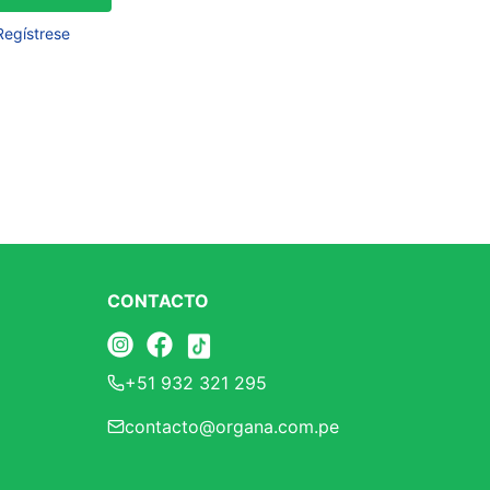
Frutos Secos
Regístrese
Frutos Deshidratados
Ver todo
Mieles
Mermeladas
Ver todo
CONTACTO
Barritas Proteicas
+51 932 321 295
Barritas Energeticas
contacto@organa.com.pe
Barritas Veganas
Barritas Naturales
Ver todo