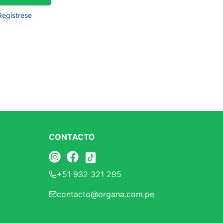
Frutos Secos
Regístrese
Frutos Deshidratados
Ver todo
Mieles
Mermeladas
Ver todo
CONTACTO
Barritas Proteicas
+51 932 321 295
Barritas Energeticas
contacto@organa.com.pe
Barritas Veganas
Barritas Naturales
Ver todo