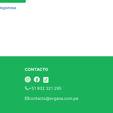
Frutos Secos
Regístrese
Frutos Deshidratados
Ver todo
Mieles
Mermeladas
Ver todo
CONTACTO
Barritas Proteicas
+51 932 321 295
Barritas Energeticas
contacto@organa.com.pe
Barritas Veganas
Barritas Naturales
Ver todo