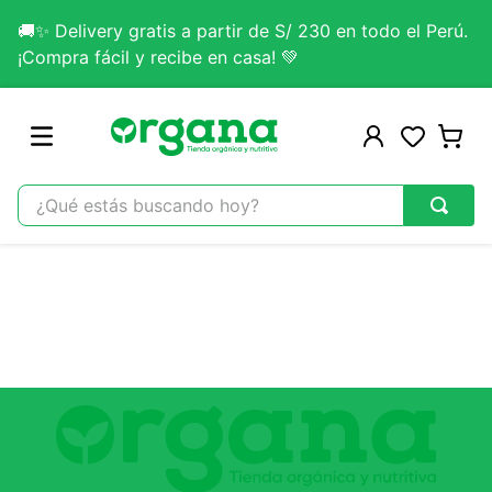
🚚✨ Delivery gratis a partir de S/ 230 en todo el Perú.
¡Compra fácil y recibe en casa! 💚
¿Qué estás buscando hoy?
TÉRMINOS MÁS BUSCADOS
1
.
omega 3
2
.
citrato magnesio
3
.
colageno
4
.
kefir
5
.
lab nutrition
6
.
stevia