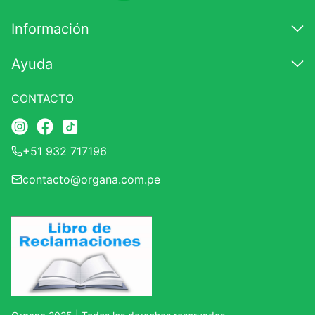
7
.
glicinato magnesio
Información
8
.
magnesio
Ayuda
9
.
melena leon
10
.
proteina
CONTACTO
+51 932 717196
contacto@organa.com.pe