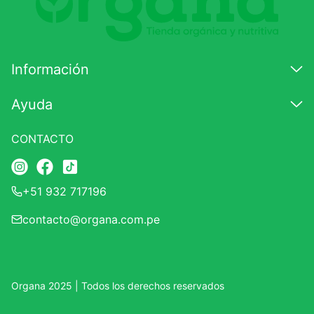
7
.
lab nutrition
8
.
magnesio
Información
9
.
stevia
10
.
proteina
Ayuda
CONTACTO
+51 932 717196
contacto@organa.com.pe
Organa 2025 | Todos los derechos reservados