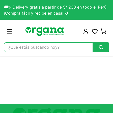
🚚✨ Delivery gratis a partir de S/ 230 en todo el Perú.
¡Compra fácil y recibe en casa! 💚
¿Qué estás buscando hoy?
TÉRMINOS MÁS BUSCADOS
1
.
omega 3
2
.
citrato magnesio
3
.
colageno
4
.
kefir
5
.
glicinato magnesio
6
.
melena leon