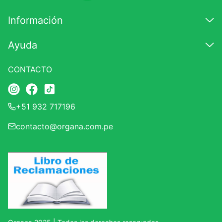
7
.
glicinato magnesio
Información
8
.
magnesio
Ayuda
9
.
melena leon
10
.
proteina
CONTACTO
+51 932 717196
contacto@organa.com.pe