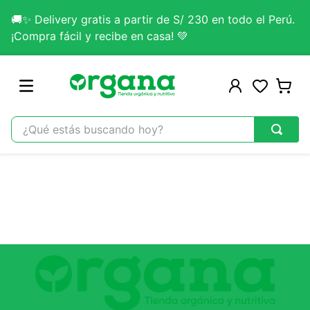
🚚✨ Delivery gratis a partir de S/ 230 en todo el Perú.
¡Compra fácil y recibe en casa! 💚
¿Qué estás buscando hoy?
TÉRMINOS MÁS BUSCADOS
1
.
omega 3
2
.
citrato magnesio
3
.
colageno
4
.
kefir
5
.
lab nutrition
6
.
stevia