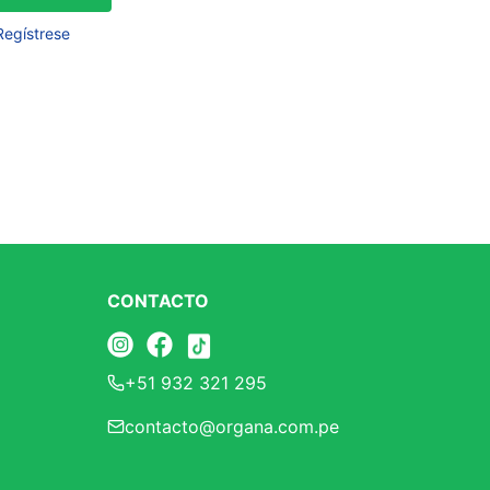
Frutos Secos
Regístrese
Frutos Deshidratados
Ver todo
Mieles
Mermeladas
Ver todo
CONTACTO
Barritas Proteicas
+51 932 321 295
Barritas Energeticas
contacto@organa.com.pe
Barritas Veganas
Barritas Naturales
Ver todo