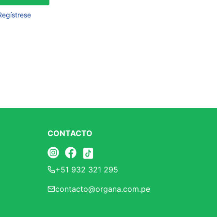
Frutos Secos
Regístrese
Frutos Deshidratados
Ver todo
Mieles
Mermeladas
Ver todo
CONTACTO
Barritas Proteicas
+51 932 321 295
Barritas Energeticas
contacto@organa.com.pe
Barritas Veganas
Barritas Naturales
Ver todo