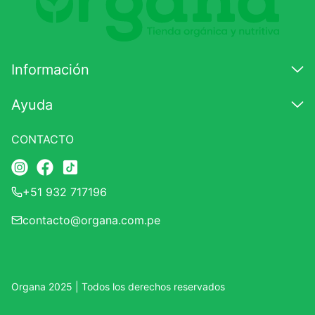
7
.
glicinato magnesio
8
.
magnesio
Información
9
.
melena leon
10
.
proteina
Ayuda
CONTACTO
+51 932 717196
contacto@organa.com.pe
Organa 2025 | Todos los derechos reservados