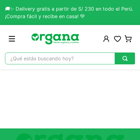
🚚✨ Delivery gratis a partir de S/ 230 en todo el Perú.
¡Compra fácil y recibe en casa! 💚
¿Qué estás buscando hoy?
TÉRMINOS MÁS BUSCADOS
1
.
omega 3
2
.
citrato magnesio
3
.
colageno
4
.
kefir
5
.
lab nutrition
6
.
stevia