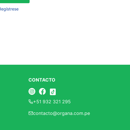
Frutos Secos
Regístrese
Frutos Deshidratados
Ver todo
Mieles
Mermeladas
Ver todo
CONTACTO
Barritas Proteicas
+51 932 321 295
Barritas Energeticas
contacto@organa.com.pe
Barritas Veganas
Barritas Naturales
Ver todo