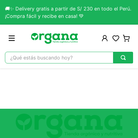
🚚✨ Delivery gratis a partir de S/ 230 en todo el Perú.
¡Compra fácil y recibe en casa! 💚
¿Qué estás buscando hoy?
TÉRMINOS MÁS BUSCADOS
1
.
omega 3
2
.
citrato magnesio
3
.
colageno
4
.
lab nutrition
5
.
kefir
6
.
glicinato magnesio