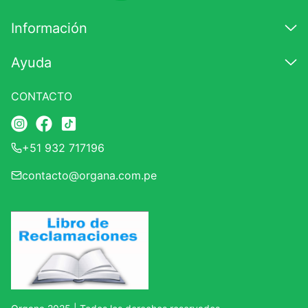
7
.
magnesio
Información
8
.
melena leon
Ayuda
9
.
stevia
10
.
proteina
CONTACTO
+51 932 717196
contacto@organa.com.pe