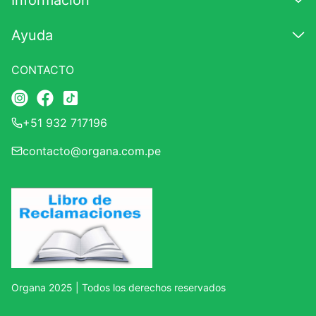
Información
7
.
magnesio
Ayuda
8
.
stevia
9
.
ashwagandha
CONTACTO
10
.
clorofila
+51 932 717196
contacto@organa.com.pe
Organa 2025 | Todos los derechos reservados