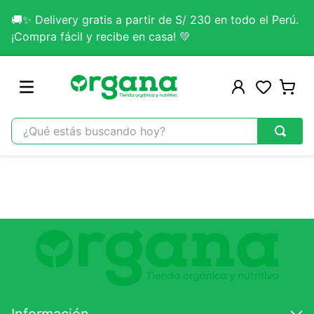
🚚✨ Delivery gratis a partir de S/ 230 en todo el Perú.
¡Compra fácil y recibe en casa! 💚
¿Qué estás buscando hoy?
TÉRMINOS MÁS BUSCADOS
1
.
omega 3
2
.
citrato magnesio
3
.
colageno
4
.
kefir
5
.
glicinato magnesio
6
.
melena leon