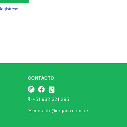
Frutos Secos
Regístrese
Frutos Deshidratados
Ver todo
Mieles
Mermeladas
Ver todo
CONTACTO
Barritas Proteicas
+51 932 321 295
Barritas Energeticas
contacto@organa.com.pe
Barritas Veganas
Barritas Naturales
Ver todo