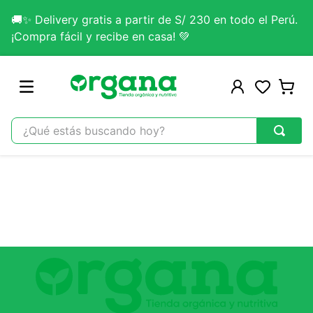
🚚✨ Delivery gratis a partir de S/ 230 en todo el Perú.
¡Compra fácil y recibe en casa! 💚
¿Qué estás buscando hoy?
TÉRMINOS MÁS BUSCADOS
1
.
omega 3
2
.
citrato magnesio
3
.
colageno
4
.
kefir
5
.
glicinato magnesio
6
.
melena leon