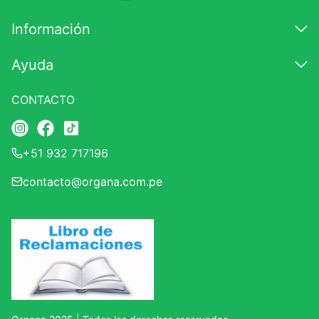
7
.
magnesio
Información
8
.
stevia
Ayuda
9
.
ashwagandha
10
.
clorofila
CONTACTO
+51 932 717196
contacto@organa.com.pe