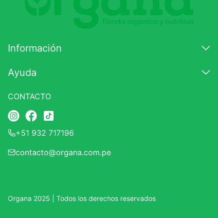
7
.
proteina
8
.
magnesio
Información
9
.
melena leon
10
.
stevia
Ayuda
CONTACTO
+51 932 717196
contacto@organa.com.pe
Organa 2025 | Todos los derechos reservados