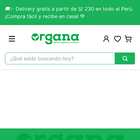
🚚✨ Delivery gratis a partir de S/ 230 en todo el Perú.
¡Compra fácil y recibe en casa! 💚
¿Qué estás buscando hoy?
TÉRMINOS MÁS BUSCADOS
1
.
omega 3
2
.
citrato magnesio
3
.
lab nutrition
4
.
colageno
5
.
kefir
6
.
glicinato magnesio