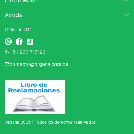
Información
7
.
proteina
Ayuda
8
.
magnesio
9
.
melena leon
CONTACTO
10
.
stevia
+51 932 717196
contacto@organa.com.pe
Organa 2025 | Todos los derechos reservados