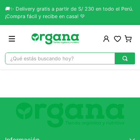
🚚✨ Delivery gratis a partir de S/ 230 en todo el Perú.
¡Compra fácil y recibe en casa! 💚
¿Qué estás buscando hoy?
TÉRMINOS MÁS BUSCADOS
1
.
omega 3
2
.
citrato magnesio
3
.
lab nutrition
4
.
colageno
5
.
kefir
6
.
glicinato magnesio