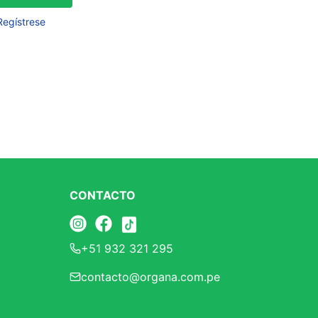
Frutos Secos
Regístrese
Frutos Deshidratados
Ver todo
Mieles
Mermeladas
Ver todo
CONTACTO
Barritas Proteicas
+51 932 321 295
Barritas Energeticas
contacto@organa.com.pe
Barritas Veganas
Barritas Naturales
Ver todo