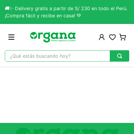
🚚✨ Delivery gratis a partir de S/ 230 en todo el Perú.
¡Compra fácil y recibe en casa! 💚
¿Qué estás buscando hoy?
TÉRMINOS MÁS BUSCADOS
1
.
omega 3
2
.
citrato magnesio
3
.
lab nutrition
4
.
colageno
5
.
kefir
6
.
glicinato magnesio