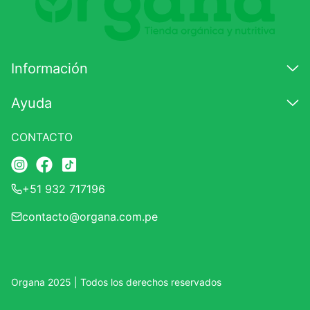
7
.
proteina
8
.
magnesio
Información
9
.
melena leon
10
.
stevia
Ayuda
CONTACTO
+51 932 717196
contacto@organa.com.pe
Organa 2025 | Todos los derechos reservados