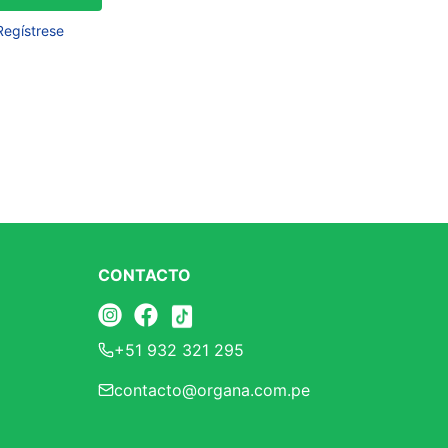
Frutos Secos
Regístrese
Frutos Deshidratados
Ver todo
Mieles
Mermeladas
Ver todo
CONTACTO
Barritas Proteicas
+51 932 321 295
Barritas Energeticas
contacto@organa.com.pe
Barritas Veganas
Barritas Naturales
Ver todo