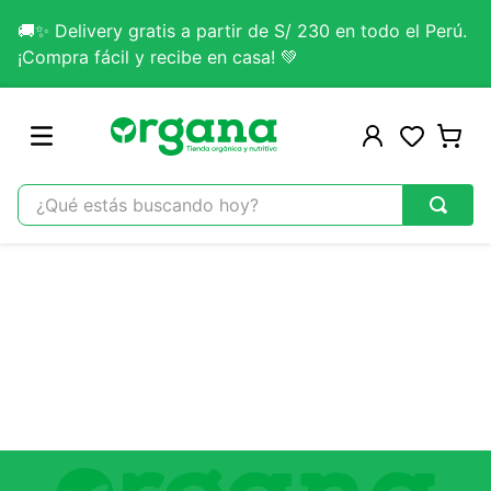
🚚✨ Delivery gratis a partir de S/ 230 en todo el Perú.
¡Compra fácil y recibe en casa! 💚
¿Qué estás buscando hoy?
TÉRMINOS MÁS BUSCADOS
1
.
omega 3
2
.
citrato magnesio
3
.
colageno
4
.
kefir
5
.
lab nutrition
6
.
stevia