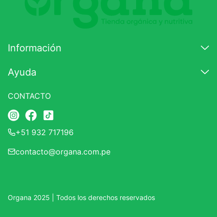
7
.
glicinato magnesio
8
.
magnesio
Información
9
.
melena leon
10
.
proteina
Ayuda
CONTACTO
+51 932 717196
contacto@organa.com.pe
Organa 2025 | Todos los derechos reservados