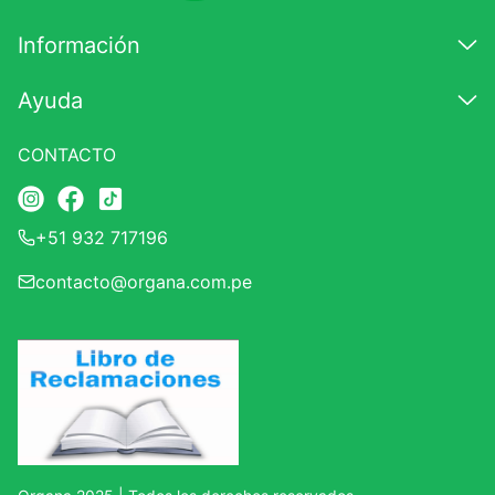
7
.
glicinato magnesio
Información
8
.
magnesio
Ayuda
9
.
melena leon
10
.
proteina
CONTACTO
+51 932 717196
contacto@organa.com.pe