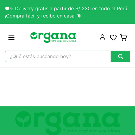
🚚✨ Delivery gratis a partir de S/ 230 en todo el Perú.
¡Compra fácil y recibe en casa! 💚
¿Qué estás buscando hoy?
TÉRMINOS MÁS BUSCADOS
1
.
omega 3
2
.
citrato magnesio
3
.
colageno
4
.
kefir
5
.
lab nutrition
6
.
stevia