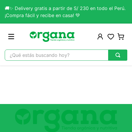
🚚✨ Delivery gratis a partir de S/ 230 en todo el Perú.
¡Compra fácil y recibe en casa! 💚
¿Qué estás buscando hoy?
TÉRMINOS MÁS BUSCADOS
1
.
omega 3
2
.
citrato magnesio
3
.
colageno
4
.
kefir
5
.
glicinato magnesio
6
.
melena leon