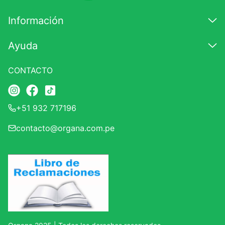
7
.
magnesio
Información
8
.
stevia
Ayuda
9
.
ashwagandha
10
.
clorofila
CONTACTO
+51 932 717196
contacto@organa.com.pe