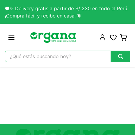
🚚✨ Delivery gratis a partir de S/ 230 en todo el Perú.
¡Compra fácil y recibe en casa! 💚
¿Qué estás buscando hoy?
TÉRMINOS MÁS BUSCADOS
1
.
omega 3
2
.
citrato magnesio
3
.
colageno
4
.
kefir
5
.
glicinato magnesio
6
.
melena leon