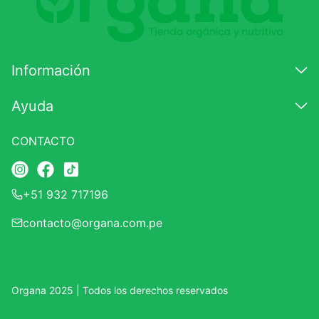
7
.
magnesio
8
.
stevia
Información
9
.
ashwagandha
10
.
clorofila
Ayuda
CONTACTO
+51 932 717196
contacto@organa.com.pe
Organa 2025 | Todos los derechos reservados