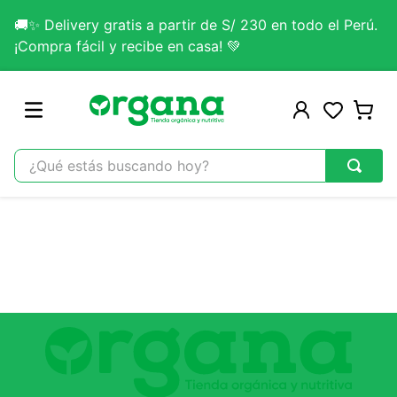
🚚✨ Delivery gratis a partir de S/ 230 en todo el Perú.
¡Compra fácil y recibe en casa! 💚
¿Qué estás buscando hoy?
TÉRMINOS MÁS BUSCADOS
1
.
omega 3
2
.
citrato magnesio
3
.
lab nutrition
4
.
colageno
5
.
kefir
6
.
glicinato magnesio