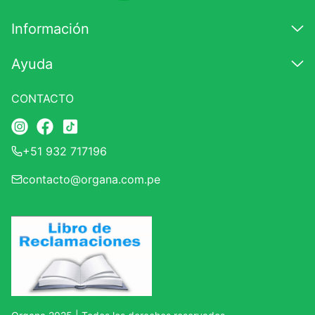
7
.
proteina
Información
8
.
magnesio
Ayuda
9
.
melena leon
10
.
stevia
CONTACTO
+51 932 717196
contacto@organa.com.pe