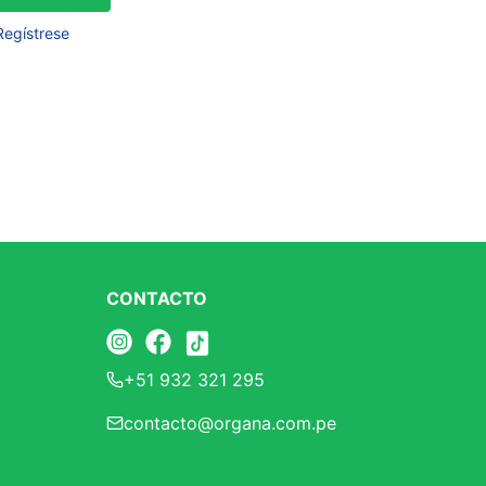
Frutos Secos
Regístrese
Frutos Deshidratados
Ver todo
Mieles
Mermeladas
Ver todo
CONTACTO
Barritas Proteicas
+51 932 321 295
Barritas Energeticas
contacto@organa.com.pe
Barritas Veganas
Barritas Naturales
Ver todo