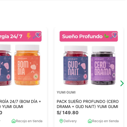
YUMI GUMI
RGÍA 24/7 (BOM DÍA +
PACK SUEÑO PROFUNDO (CERO
) YUMI GUMI
DRAMA + GUD NAIT) YUMI GUMI
0
S/
149
.
80
y
Recojo en tienda
Delivery
Recojo en tienda