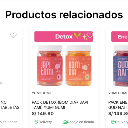
Productos relacionados
YUMI GUMI
YUMI GUMI
INC
PACK DETOX (BOM DIA+ JAPI
PACK ENE
TABLETAS
TAMI) YUMI GUMI
GUD NAIT
S/
149
.
80
S/
149
.
8
o en tienda
Delivery
Recojo en tienda
Deliver