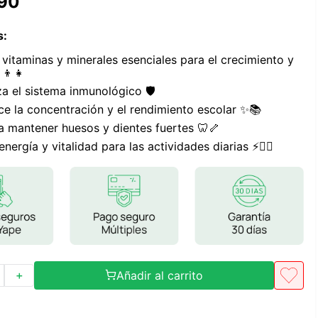
90
Frutos Secos
Frutos Deshidratados
s
:
Ver todo
 vitaminas y minerales esenciales para el crecimiento y
 👦👧
za el sistema inmunológico 🛡️
ce la concentración y el rendimiento escolar ✨📚
a mantener huesos y dientes fuertes 🦷🦴
Mieles
energía y vitalidad para las actividades diarias ⚡🏃‍♀️
Mermeladas
Ver todo
Barritas Proteicas
Barritas Energeticas
Añadir al carrito
＋
Barritas Veganas
Barritas Naturales
Ver todo