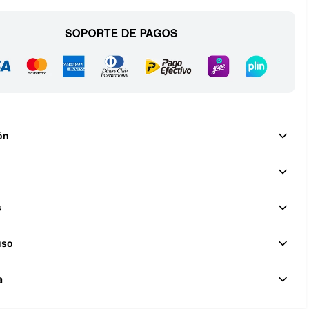
ón
s
uso
a