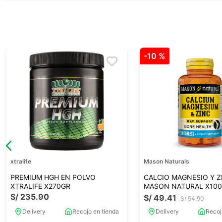
-
10 %
xtralife
Mason Naturals
PREMIUM HGH EN POLVO
CALCIO MAGNESIO Y Z
XTRALIFE X270GR
MASON NATURAL X100
S/
235
.
90
S/
49
.
41
S/
54
.
90
Delivery
Recojo en tienda
Delivery
Recoj