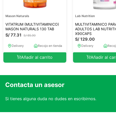
Mason Naturals
Lab Nutrition
VITATRUM (MULTIVITAMINICO)
MULTIVITAMINICO PAR
MASON NATURALS 130 TAB
ADULTOS LAB NUTRIT
X90CAPS
S/
77
.
31
S/
85
.
90
S/
129
.
00
Delivery
Recojo en tienda
Delivery
Recoj
Añadir al carrito
Añadir al car
Contacta un asesor
Si tienes alguna duda no dudes en escribirnos.