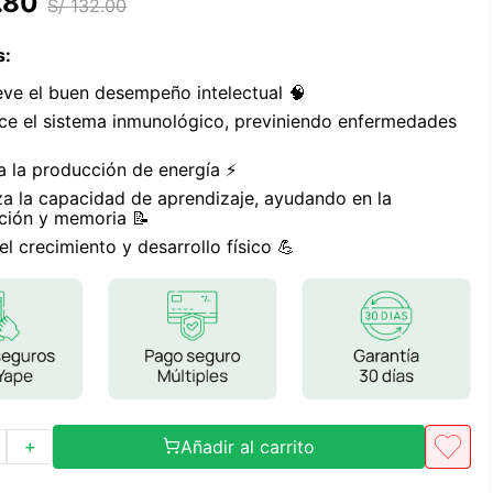
.
80
S/
132
.
00
Frutos Secos
Frutos Deshidratados
s
:
Ver todo
eve el buen desempeño intelectual 🧠
lece el sistema inmunológico, previniendo enfermedades
a la producción de energía ⚡
za la capacidad de aprendizaje, ayudando en la
Mieles
ción y memoria 📝
Mermeladas
el crecimiento y desarrollo físico 💪
Ver todo
Barritas Proteicas
Barritas Energeticas
Barritas Veganas
Añadir al carrito
＋
Barritas Naturales
Ver todo