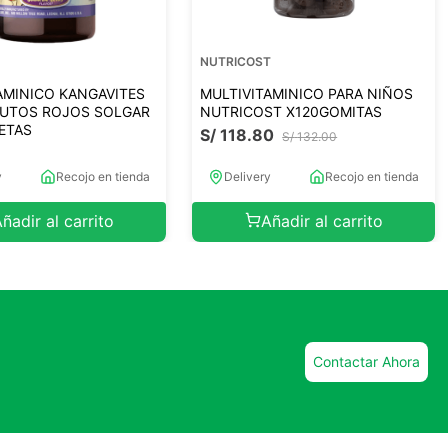
NUTRICOST
MULTIVITAMINICO PARA NIÑOS
AMINICO KANGAVITES
NUTRICOST X120GOMITAS
RUTOS ROJOS SOLGAR
ETAS
S/
118
.
80
S/
132
.
00
0
y
Recojo en tienda
Delivery
Recojo en tienda
ñadir al carrito
Añadir al carrito
Contactar Ahora