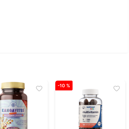
-
10 %