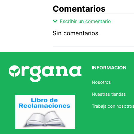
Comentarios
Escribir un comentario
Sin comentarios.
Agregar comentario
Comentario
INFORMACIÓN
Califique el producto de 1 a 5 
Nosotros
★
★
★
☆
☆
Nuestras tiendas
Su nombre
Trabaja con nosotro
Correo electrónico