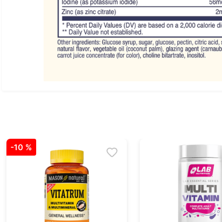
-
10 %