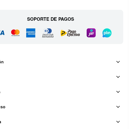
ón
s
uso
a