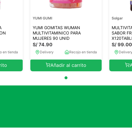
YUMI GUMI
Solgar
A
YUMI GOMITAS WUMAN
MULTIVIT
ION
MULTIVITAMINICO PARA
SABOR F
MUJERES 90 UNID
X120TABL
S/
74
.
90
S/
99
.
0
o en tienda
Delivery
Recojo en tienda
Deliver
rito
Añadir al carrito
A