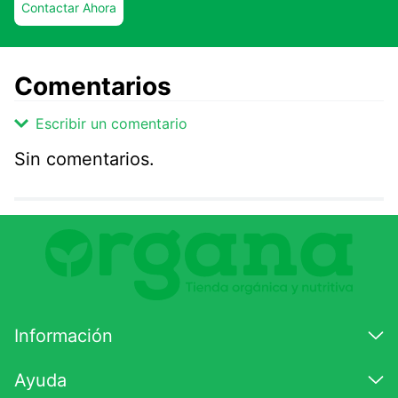
Contactar Ahora
Comentarios
Escribir un comentario
Sin comentarios.
Agregar comentario
Comentario
Califique el producto de 1 a 5 estrellas
★
★
★
☆
☆
Información
Su nombre
Ayuda