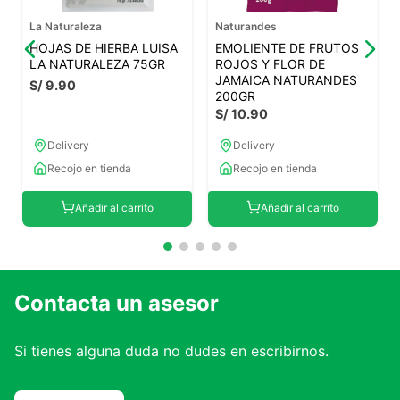
7
.
glicinato magnesio
La Naturaleza
Naturandes
HOJAS DE HIERBA LUISA
EMOLIENTE DE FRUTOS
8
.
magnesio
LA NATURALEZA 75GR
ROJOS Y FLOR DE
JAMAICA NATURANDES
S/
9
.
90
9
.
melena leon
200GR
S/
10
.
90
10
.
proteina
Delivery
Delivery
Recojo en tienda
Recojo en tienda
Añadir al carrito
Añadir al carrito
Contacta un asesor
Si tienes alguna duda no dudes en escribirnos.